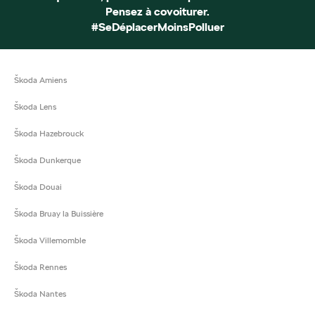
Pensez à covoiturer.
#SeDéplacerMoinsPolluer
Škoda Amiens
Škoda Lens
Škoda Hazebrouck
Škoda Dunkerque
Škoda Douai
Škoda Bruay la Buissière
Škoda Villemomble
Škoda Rennes
Škoda Nantes