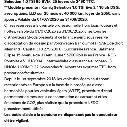
Selection 1.0 TSI 95 BVM, 25 loyers de 249€ TTC.
**Modèle présenté : Kamiq Selection 1.0 TSI Evo 2 116 ch DSG,
avec options, LLD sur 25 mois et 40 000 km, loyer de 265€, sans
apport. Valable du 01/07/2026 au 31/08/2026.
Offres réservées à la clientèle professionnelle, hors taxis, loueurs et
flottes, valable du 01/07/2026 au 31/08/2026, chez tous les
distributeurs Škoda présentant ce financement, sous réserve
d’acceptation du dossier par Volkswagen Bank GmbH - SARL de droit
allemand - Capital 318 279 200 € - Succursale France : Bâtiment
Ellipse 15 Avenue de la Demi-Lune 95700 Roissy en France - RCS
Pontoise 451 618 904 - Intermédiaire d’assurance européen : D-
HNQM-UQ9MO-22 (www.orias.fr). Montants exprimés TTC, hors
prestations facultatives.
Depuis le 1er septembre 2018, les véhicules légers neufs sont
réceptionnés en Europe sur la base de la procédure d’essai
harmonisée pour les véhicules légers (WLTP), procédure d’essai
permettant de mesurer la consommation de carburant et les
émissions de CO2, plus réaliste que la procédure NEDC
précédemment utilisée.
Les outils d’aide à la conduite ne dispensent pas le conducteur
d’être vigilant.