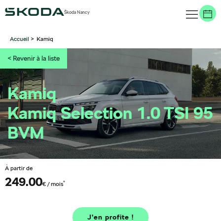
Škoda Nancy
Accueil
>
Kamiq
<
Revenir à la liste
Kamiq
Kamiq Selection 1.0 TSI 95
BVM
À partir de
249.00
*
€ / mois
J'en profite !