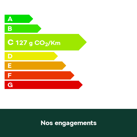
A
B
C
127
CO
g
/Km
2
D
E
F
G
Nos engagements