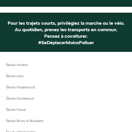
Pour les trajets courts, privilégiez la marche ou le vélo.
Au quotidien, prenez les transports en commun.
Pensez à covoiturer.
#SeDéplacerMoinsPolluer
Škoda Amiens
Škoda Lens
Škoda Hazebrouck
Škoda Dunkerque
Škoda Douai
Škoda Bruay la Buissière
Škoda Villemomble