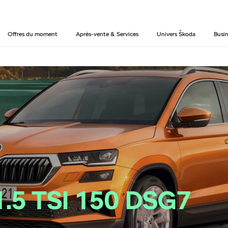
Offres du moment
Après-vente & Services
Univers Škoda
Busin
1.5 TSI 150 DSG7