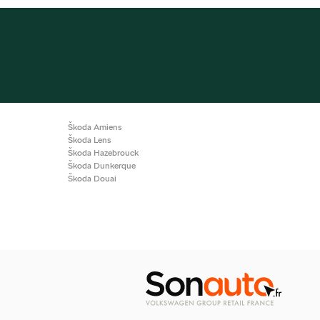
Škoda Amiens
Škoda Lens
Škoda Hazebrouck
Škoda Dunkerque
Škoda Douai