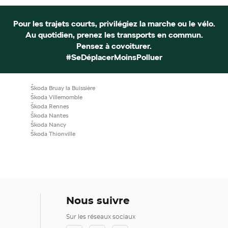
Pour les trajets courts, privilégiez la marche ou le vélo.
Au quotidien, prenez les transports en commun.
Pensez à covoiturer.
#SeDéplacerMoinsPolluer
Škoda Bruay la Buissière
Škoda Villemomble
Škoda Rennes
Škoda Nantes
Škoda Nancy
Škoda Thionville
Nous suivre
Sur les réseaux sociaux