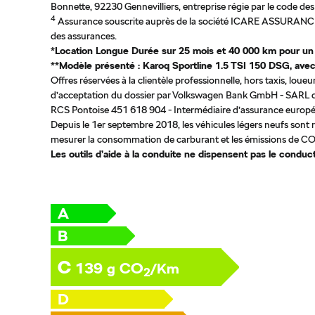
Bonnette, 92230 Gennevilliers, entreprise régie par le code d
4
Assurance souscrite auprès de la société ICARE ASSURANCE, 
des assurances.
*Location Longue Durée sur 25 mois et 40 000 km pour un
**Modèle présenté : Karoq Sportline 1.5 TSI 150 DSG, avec
Offres réservées à la clientèle professionnelle, hors taxis, lo
d’acceptation du dossier par Volkswagen Bank GmbH - SARL de
RCS Pontoise 451 618 904 - Intermédiaire d’assurance europ
Depuis le 1er septembre 2018, les véhicules légers neufs sont 
mesurer la consommation de carburant et les émissions de CO2
Les outils d’aide à la conduite ne dispensent pas le conducte
A
B
C
139
CO
g
/Km
2
D