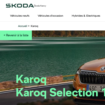
Škoda Nancy
Véhicules neufs
Véhicules d’occasion
Hybrides & Electriques
Accueil
>
Karoq
<
Revenir à la liste
Karoq
Karoq Selection 