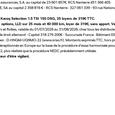
es assurances, S.A. au capital de 23 601 857€. RCS Nanterre 451 366 405.
SA au capital 2 358 816 € - RCS Nanterre : 327 061 339 - 93 rue National
 Karoq Selection 1.5 TSI 150 DSG, 25 loyers de 319€ TTC.
 options, LLD sur 25 mois et
40 000 km, loyer de 319€, sans apport. 
ueurs et flottes, valable du 01/07/2026 au 31/08/2026, chez tous les distrib
 droit allemand - Capital 318 279 200€ - Succursale France : Bâtiment El
éen : D-HNQM-UQ9MO-22 (www.orias.fr). Montants exprimés TTC, hors pres
réceptionnés en Europe sur la base de la procédure d’essai harmonisée pour
, plus réaliste que la procédure NEDC précédemment utilisée.
ur d’être vigilant.