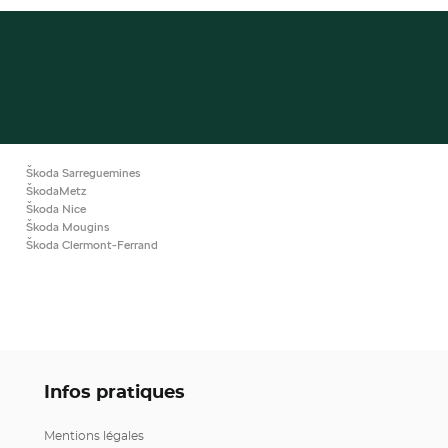
Škoda Sarreguemines
ŠkodaMetz
Škoda Nice
Škoda Mougins
Škoda Clermont-Ferrand
Infos pratiques
Mentions légales