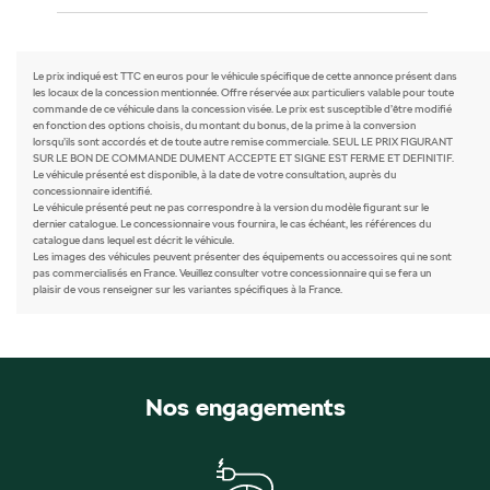
Le prix indiqué est TTC en euros pour le véhicule spécifique de cette annonce présent dans
les locaux de la concession mentionnée. Offre réservée aux particuliers valable pour toute
commande de ce véhicule dans la concession visée. Le prix est susceptible d’être modifié
en fonction des options choisis, du montant du bonus, de la prime à la conversion
lorsqu’ils sont accordés et de toute autre remise commerciale. SEUL LE PRIX FIGURANT
SUR LE BON DE COMMANDE DUMENT ACCEPTE ET SIGNE EST FERME ET DEFINITIF.
Le véhicule présenté est disponible, à la date de votre consultation, auprès du
concessionnaire identifié.
Le véhicule présenté peut ne pas correspondre à la version du modèle figurant sur le
dernier catalogue. Le concessionnaire vous fournira, le cas échéant, les références du
catalogue dans lequel est décrit le véhicule.
Les images des véhicules peuvent présenter des équipements ou accessoires qui ne sont
pas commercialisés en France. Veuillez consulter votre concessionnaire qui se fera un
plaisir de vous renseigner sur les variantes spécifiques à la France.
Nos engagements