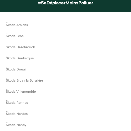
#SeDéplacerMoinsPolluer
Škoda Amiens
Škoda Lens
Škoda Hazebrouck
Škoda Dunkerque
Škoda Douai
Škoda Bruay la Buissière
Škoda Villemomble
Škoda Rennes
Škoda Nantes
Škoda Nancy