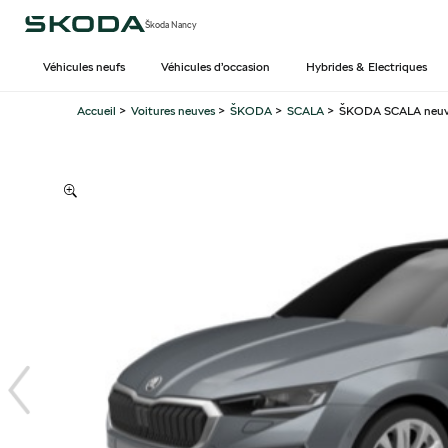
Škoda Nancy
Véhicules neufs
Véhicules d’occasion
Hybrides & Electriques
Accueil
>
Voitures neuves
>
ŠKODA
>
SCALA
>
ŠKODA SCALA neuve 