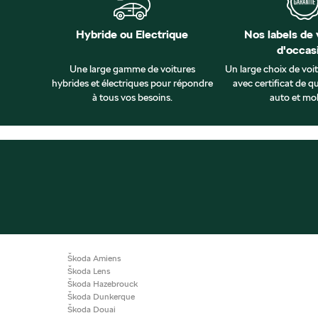
Hybride ou Electrique
Nos labels de 
d'occas
Une large gamme de voitures
Un large choix de voi
hybrides et électriques pour répondre
avec certificat de qu
à tous vos besoins.
auto et mob
Škoda Amiens
Škoda Lens
Škoda Hazebrouck
Škoda Dunkerque
Škoda Douai