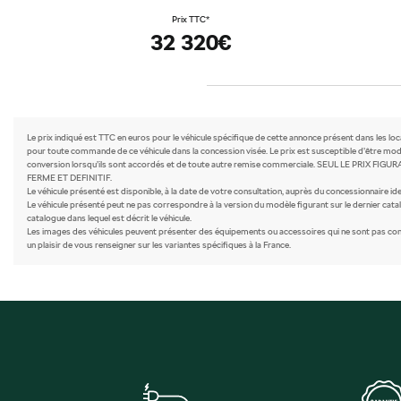
Prix TTC*
32 320€
Le prix indiqué est TTC en euros pour le véhicule spécifique de cette annonce présent dans les lo
pour toute commande de ce véhicule dans la concession visée. Le prix est susceptible d’être modi
conversion lorsqu’ils sont accordés et de toute autre remise commerciale. SEUL LE PR
FERME ET DEFINITIF.
Le véhicule présenté est disponible, à la date de votre consultation, auprès du concessionnaire iden
Le véhicule présenté peut ne pas correspondre à la version du modèle figurant sur le dernier catal
catalogue dans lequel est décrit le véhicule.
Les images des véhicules peuvent présenter des équipements ou accessoires qui ne sont pas comme
un plaisir de vous renseigner sur les variantes spécifiques à la France.