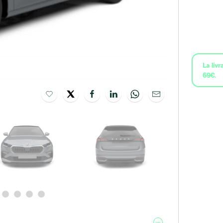
La liv
69€.