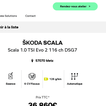
Rendez-vous atelier
ess Solutions
Contact
r à la liste
ŠKODA
SCALA
Scala 1.0 TSI Evo 2 116 ch DSG7
57070 Metz
126 g/km
Essence
6 CV Fiscaux
Automatique
Prix TTC*
36 860€