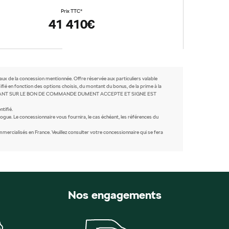
Prix TTC*
41 410€
caux de la concession mentionnée. Offre réservée aux particuliers valable
fié en fonction des options choisis, du montant du bonus, de la prime à la
IX FIGURANT SUR LE BON DE COMMANDE DUMENT ACCEPTE ET SIGNE EST
tifié.
ogue. Le concessionnaire vous fournira, le cas échéant, les références du
rcialisés en France. Veuillez consulter votre concessionnaire qui se fera
Nos engagements