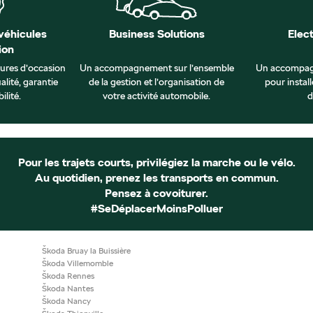
véhicules
Business Solutions
Elec
ion
tures d’occasion
Un accompagnement sur l’ensemble
Un accompag
alité, garantie
de la gestion et l’organisation de
pour install
ilité.
votre activité automobile.
d
Pour les trajets courts, privilégiez la marche ou le vélo.
Au quotidien, prenez les transports en commun.
Pensez à covoiturer.
#SeDéplacerMoinsPolluer
Škoda Bruay la Buissière
Škoda Villemomble
Škoda Rennes
Škoda Nantes
Škoda Nancy