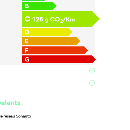
B
C
126
CO
g
/Km
2
D
E
F
G
valents
le réseau Sonauto