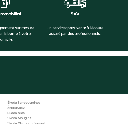
tromobilité
SAV
nement sur mesure
Un service après-vente à l’écoute
er la borne à votre
assuré par des professionnels.
omicile.
Škoda Sarreguemines
ŠkodaMetz
Škoda Nice
Škoda Mougins
Škoda Clermont-Ferrand