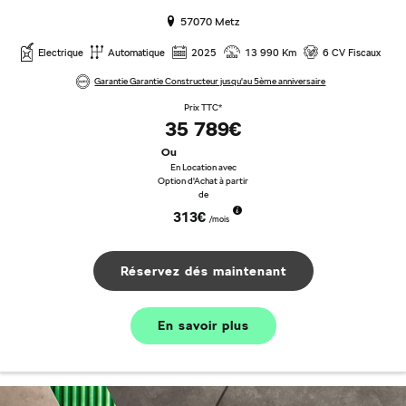
57070 Metz
Electrique
Automatique
2025
13 990 Km
6 CV Fiscaux
Garantie Garantie Constructeur jusqu'au 5ème anniversaire
Prix TTC*
35 789€
Ou
En Location avec
Option d'Achat à partir
de
313€
/mois
Réservez dés maintenant
En savoir plus