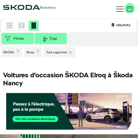
Škoda Nancy
Accueil
>
Véhicules d'occasion
>
ŠKODA
>
Elroq
8
résultats
Trier
Filtres
ŠKODA
Elroq
Tout supprimer
Voitures d'occasion ŠKODA Elroq à Škoda
Nancy