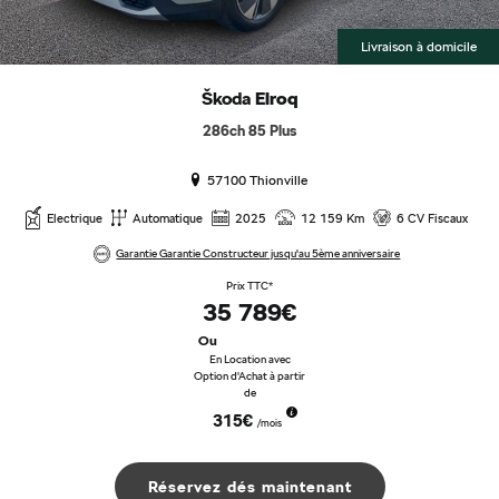
Livraison à domicile
Škoda
Elroq
286ch 85 Plus
57100 Thionville
Electrique
Automatique
2025
12 159 Km
6 CV Fiscaux
Garantie Garantie Constructeur jusqu'au 5ème anniversaire
Prix TTC*
35 789€
Ou
En Location avec
Option d'Achat à partir
de
315€
/mois
Réservez dés maintenant