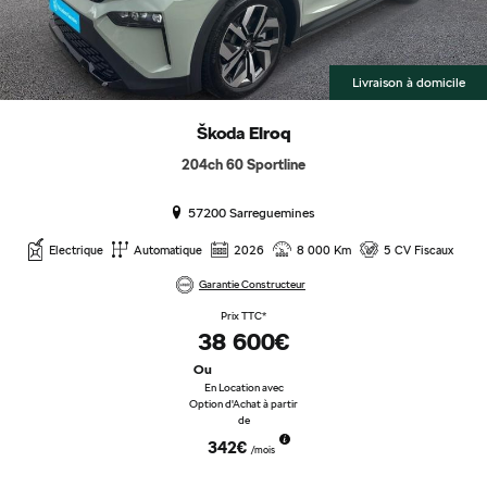
Livraison à domicile
Škoda
Elroq
204ch 60 Sportline
57200 Sarreguemines
Electrique
Automatique
2026
8 000 Km
5 CV Fiscaux
Garantie Constructeur
Prix TTC*
38 600€
Ou
En Location avec
Option d'Achat à partir
de
342€
/mois