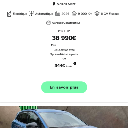
57070 Metz
Electrique
Automatique
2026
9 000 Km
6 CV Fiscaux
Garantie Constructeur
Prix TTC*
38 990€
Ou
En Location avec
Option d'Achat à partir
de
344€
/mois
En savoir plus