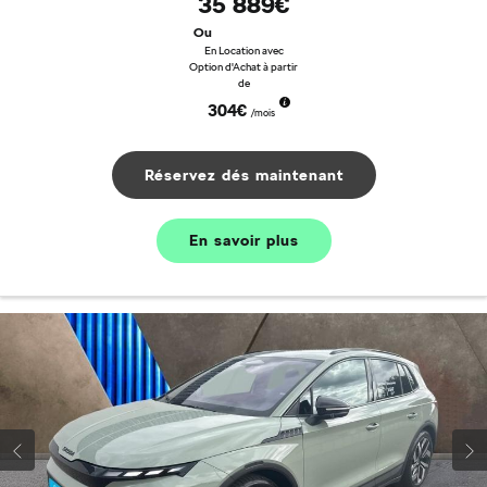
35 889€
Ou
En Location avec
Option d'Achat à partir
de
304€
/mois
Réservez dés maintenant
En savoir plus