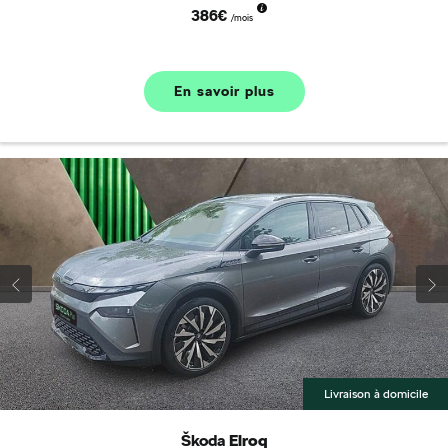
386€
/mois
En savoir plus
Livraison à domicile
Škoda
Elroq