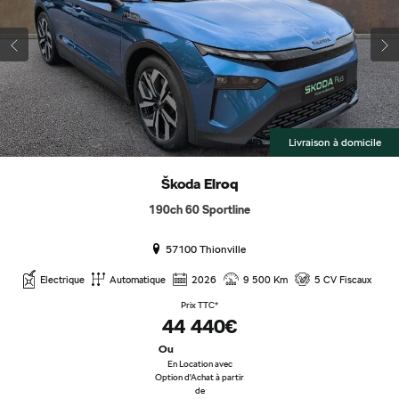
Livraison à domicile
Škoda
Elroq
190ch 60 Sportline
57100 Thionville
Electrique
Automatique
2026
9 500 Km
5 CV Fiscaux
Prix TTC*
44 440€
Ou
En Location avec
Option d'Achat à partir
de