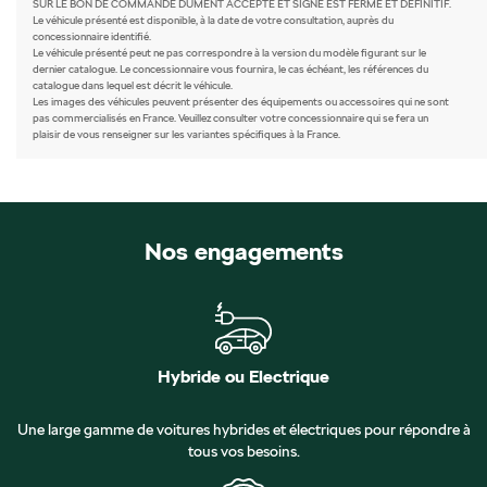
SUR LE BON DE COMMANDE DUMENT ACCEPTE ET SIGNE EST FERME ET DEFINITIF.
Le véhicule présenté est disponible, à la date de votre consultation, auprès du
concessionnaire identifié.
Le véhicule présenté peut ne pas correspondre à la version du modèle figurant sur le
dernier catalogue. Le concessionnaire vous fournira, le cas échéant, les références du
catalogue dans lequel est décrit le véhicule.
Les images des véhicules peuvent présenter des équipements ou accessoires qui ne sont
pas commercialisés en France. Veuillez consulter votre concessionnaire qui se fera un
plaisir de vous renseigner sur les variantes spécifiques à la France.
Nos engagements
Hybride ou Electrique
Une large gamme de voitures hybrides et électriques pour répondre à
tous vos besoins.