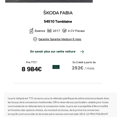
ŠKODA FABIA
54510 Tomblaine
Essence
2017
4 CV Fiscaux
Garantie Garantie Medium 6 mois
En savoir plus sur cette voiture
Prix TTC*
En Crédit à partir de
252€
8 984€
Ou
/ mois
Le prix indiqué est TTC en euros pour le véhicule spécifique de cette annonce présent dans
les locaux de la concession mentionnée. Offre réservée aux particuliers valable pour toute
commande de ce véhicule dans la concession visée. Le prix est susceptible d’être modifié
en fonction des options choisis, du montant du bonus, de la prime à la conversion
lorsqu’ils sont accordés et de toute autre remise commerciale. SEUL LE PRIX FIGURANT