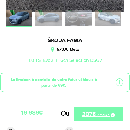
ŠKODA
FABIA
57070 Metz
1.0 TSI Evo2 116ch Selection DSG7
La livraison à domicile de votre futur véhicule à
partir de 69€.
19 989€
Ou
207€
/ mois *