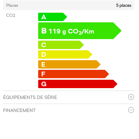
Places
5 places
CO2
A
B
119
CO
g
/Km
2
C
D
E
F
G
ÉQUIPEMENTS DE SÉRIE
FINANCEMENT