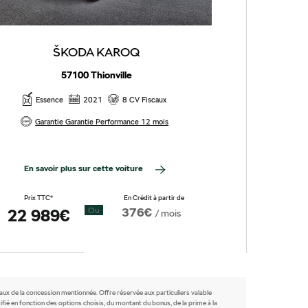
ŠKODA KAROQ
57100 Thionville
Essence
2021
8 CV Fiscaux
Ess
Garantie Garantie Performance 12 mois
Gara
En savoir plus sur cette voiture
En sav
Prix TTC*
En Crédit à partir de
Prix TTC
376€
22 989€
Ou
25 9
/ mois
caux de la concession mentionnée. Offre réservée aux particuliers valable
fié en fonction des options choisis, du montant du bonus, de la prime à la