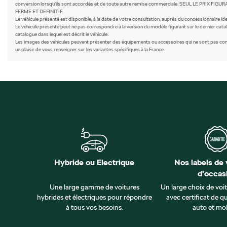
conversion lorsqu’ils sont accordés et de toute autre remise commerciale. SEUL LE PR
FERME ET DEFINITIF.
Le véhicule présenté est disponible, à la date de votre consultation, auprès du concessionnaire iden
Le véhicule présenté peut ne pas correspondre à la version du modèle figurant sur le dernier catal
catalogue dans lequel est décrit le véhicule.
Les images des véhicules peuvent présenter des équipements ou accessoires qui ne sont pas comme
un plaisir de vous renseigner sur les variantes spécifiques à la France.
Hybride ou Electrique
Nos labels de 
d'occas
Une large gamme de voitures
Un large choix de voi
hybrides et électriques pour répondre
avec certificat de qu
à tous vos besoins.
auto et mob