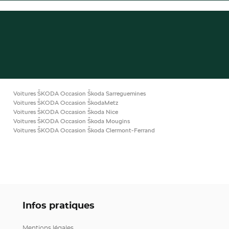
Voitures ŠKODA Occasion Škoda Sarreguemines
Voitures ŠKODA Occasion ŠkodaMetz
Voitures ŠKODA Occasion Škoda Nice
Voitures ŠKODA Occasion Škoda Mougins
Voitures ŠKODA Occasion Škoda Clermont-Ferrand
Infos pratiques
Mentions légales