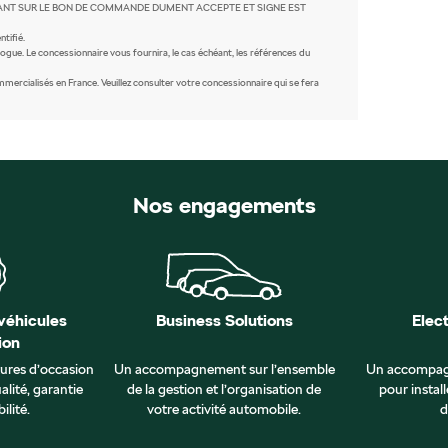
IX FIGURANT SUR LE BON DE COMMANDE DUMENT ACCEPTE ET SIGNE EST
tifié.
ogue. Le concessionnaire vous fournira, le cas échéant, les références du
rcialisés en France. Veuillez consulter votre concessionnaire qui se fera
Nos engagements
véhicules
Business Solutions
Elec
ion
tures d’occasion
Un accompagnement sur l’ensemble
Un accompag
alité, garantie
de la gestion et l’organisation de
pour install
ilité.
votre activité automobile.
d