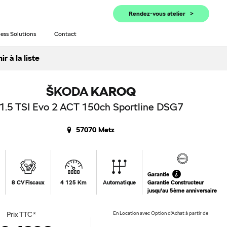
Rendez-vous atelier
ess Solutions
Contact
laine
r à la liste
ŠKODA
KAROQ
1.5 TSI Evo 2 ACT 150ch Sportline DSG7
57070 Metz
Garantie
8 CV Fiscaux
4 125 Km
Automatique
Garantie Constructeur
jusqu'au 5ème anniversaire
Prix TTC*
En Location avec Option d'Achat à partir de