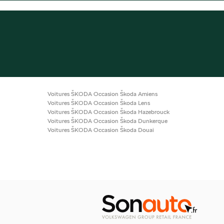
Voitures ŠKODA Occasion Škoda Amiens
Voitures ŠKODA Occasion Škoda Lens
Voitures ŠKODA Occasion Škoda Hazebrouck
Voitures ŠKODA Occasion Škoda Dunkerque
Voitures ŠKODA Occasion Škoda Douai