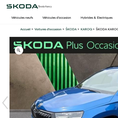
Škoda Nancy
Véhicules neufs
Véhicules d’occasion
Hybrides & Electriques
Accueil
>
Voitures d'occasion
>
ŠKODA
>
KAROQ
>
ŠKODA KAROQ oc