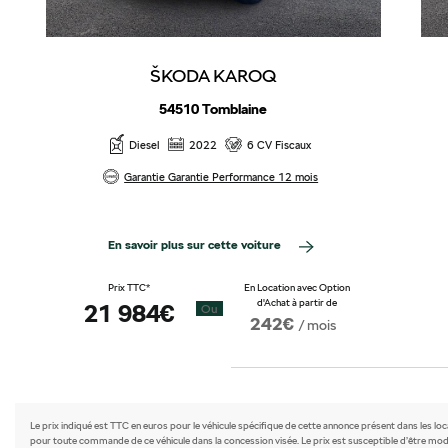
ŠKODA KAROQ
54510 Tomblaine
Diesel
2022
6 CV Fiscaux
Garantie Garantie Performance 12 mois
En savoir plus sur cette voiture
Prix TTC*
En Location avec Option
d'Achat à partir de
21 984€
Ou
242€
/ mois
Le prix indiqué est TTC en euros pour le véhicule spécifique de cette annonce présent dans les lo
pour toute commande de ce véhicule dans la concession visée. Le prix est susceptible d’être modi