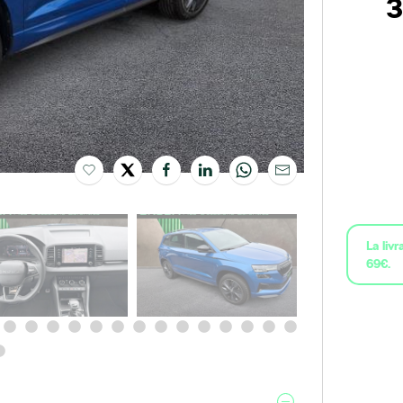
3
La liv
69€.