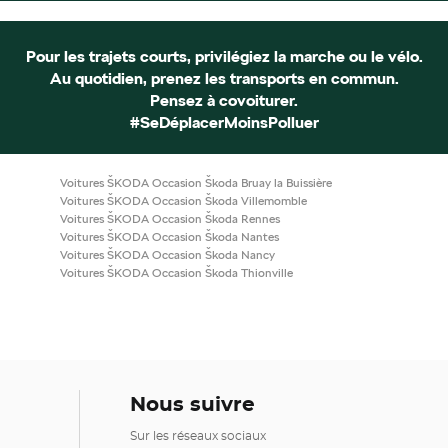
Pour les trajets courts, privilégiez la marche ou le vélo.
Au quotidien, prenez les transports en commun.
Pensez à covoiturer.
#SeDéplacerMoinsPolluer
Voitures ŠKODA Occasion Škoda Bruay la Buissière
Voitures ŠKODA Occasion Škoda Villemomble
Voitures ŠKODA Occasion Škoda Rennes
Voitures ŠKODA Occasion Škoda Nantes
Voitures ŠKODA Occasion Škoda Nancy
Voitures ŠKODA Occasion Škoda Thionville
Nous suivre
Sur les réseaux sociaux