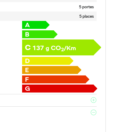
5 portes
5 places
A
B
C
137
CO
g
/Km
2
D
E
F
G