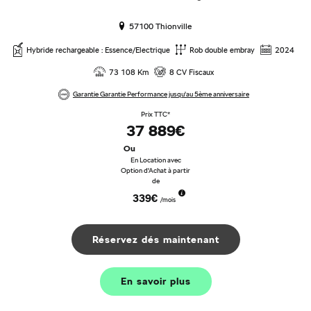
57100 Thionville
Hybride rechargeable : Essence/Electrique
Rob double embray
2024
73 108 Km
8 CV Fiscaux
Garantie Garantie Performance jusqu'au 5ème anniversaire
Prix TTC*
37 889€
Ou
En Location avec
Option d'Achat à partir
de
339€
/mois
Réservez dés maintenant
En savoir plus