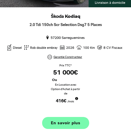
Livraison à domicile
Škoda
Kodiaq
2.0 Tdi 150ch Scr Selection Dsg7 5 Places
57200 Sarreguemines
Diesel
Rob double embray
2026
100 Km
8 CV Fiscaux
Garantie Constructeur
Prix TTC*
51 000€
Ou
En Location avec
Option d'Achat à partir
de
416€
/mois
En savoir plus