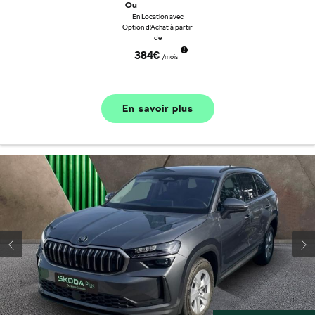
Ou
En Location avec
Option d'Achat à partir
de
384€
/mois
En savoir plus