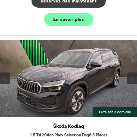
Réservez dés maintenant
En savoir plus
Livraison à domicile
Škoda
Kodiaq
1.5 Tsi 204ch Phev Selection Dsg6 5 Places