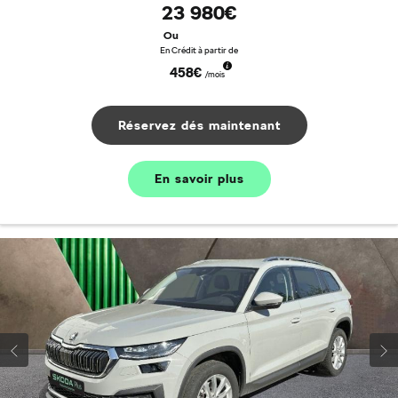
23 980€
Ou
En Crédit à partir de
458€
/mois
Réservez dés maintenant
En savoir plus