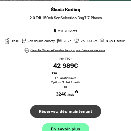
Škoda
Kodiaq
2.0 Tdi 150ch Scr Selection Dsg7 7 Places
57070 Metz
Diesel
Rob double embray
2025
25 000 Km
8 CV Fiscaux
Garantie Garantie Constructeur jusqu'au 5ème anniversaire
Prix TTC*
42 989€
Ou
En Location avec
Option d'Achat à partir
de
324€
/mois
Réservez dés maintenant
En savoir plus