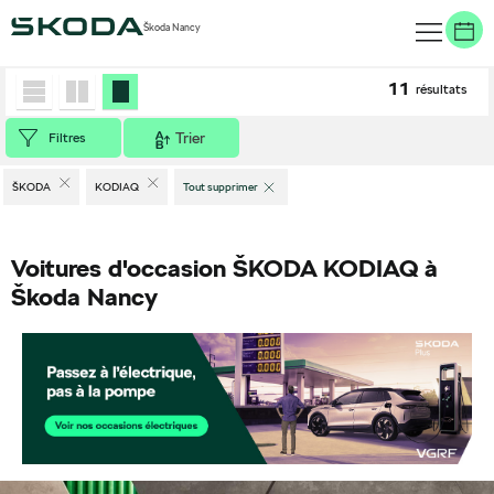
Škoda Nancy
Accueil
>
Véhicules d'occasion
>
ŠKODA
>
KODIAQ
11
résultats
Trier
Filtres
ŠKODA
KODIAQ
Tout supprimer
Voitures d'occasion ŠKODA KODIAQ à
Škoda Nancy