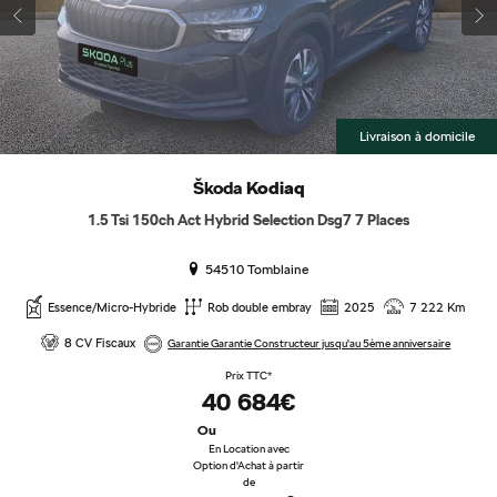
Livraison à domicile
Škoda
Kodiaq
1.5 Tsi 150ch Act Hybrid Selection Dsg7 7 Places
54510 Tomblaine
Essence/Micro-Hybride
Rob double embray
2025
7 222 Km
8 CV Fiscaux
Garantie Garantie Constructeur jusqu'au 5ème anniversaire
Prix TTC*
40 684€
Ou
En Location avec
Option d'Achat à partir
de