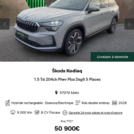
Livraison à domicile
Škoda
Kodiaq
1.5 Tsi 204ch Phev Plus Dsg6 5 Places
57070 Metz
Hybride rechargeable : Essence/Electrique
Rob double embray
2026
9 000 Km
8 CV Fiscaux
Garantie 24 mois pièces et main d'oeuvre
Prix TTC*
50 900€