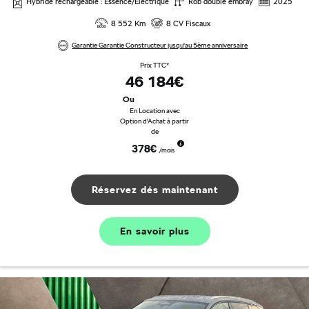
Hybride rechargeable : Essence/Electrique
Rob double embray
2025
8 552 Km
8 CV Fiscaux
Garantie Garantie Constructeur jusqu'au 5ème anniversaire
Prix TTC*
46 184€
Ou
En Location avec
Option d'Achat à partir
de
378€
/mois
Réservez dés maintenant
En savoir plus