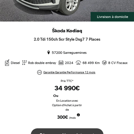
Livraison à domicile
Škoda
Kodiaq
2.0 Tdi 150ch Scr Style Dsg7 7 Places
57200 Sarreguemines
Diesel
Rob double embray
2024
68 499 Km
8 CV Fiscaux
Garantie Garantie Performance 12 mois
Prix TTC*
34 990€
Ou
En Location avec
Option d'Achat à partir
de
300€
/mois