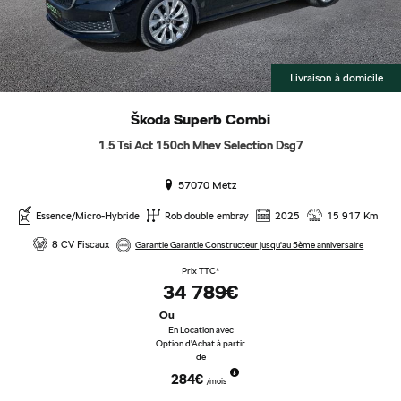
Livraison à domicile
Škoda
Superb Combi
1.5 Tsi Act 150ch Mhev Selection Dsg7
57070 Metz
Essence/Micro-Hybride
Rob double embray
2025
15 917 Km
8 CV Fiscaux
Garantie Garantie Constructeur jusqu'au 5ème anniversaire
Prix TTC*
34 789€
Ou
En Location avec
Option d'Achat à partir
de
284€
/mois