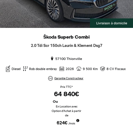
Livraison à domicile
Škoda
Superb Combi
2.0 Tdi Scr 150ch Laurin & Klement Dsg7
57100 Thionville
Diesel
Rob double embray
2026
9 500 Km
8 CV Fiscaux
Garantie Constructeur
Prix TTC*
64 840€
Ou
En Location avec
Option d'Achat à partir
de
624€
/mois