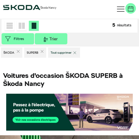
Škoda Nancy
Accueil
>
Véhicules d'occasion
>
ŠKODA
>
SUPERB
5
résultats
Trier
Filtres
ŠKODA
SUPERB
Tout supprimer
Voitures d'occasion ŠKODA SUPERB à
Škoda Nancy