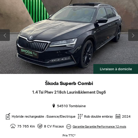
Livraison à domicile
Škoda
Superb Combi
1.4 Tsi Phev 218ch Laurin&klement Dsg6
54510 Tomblaine
Hybride rechargeable : Essence/Electrique
Rob double embray
2024
75 765 Km
8 CV Fiscaux
Garantie Garantie Performance 12 mois
Prix TTC*