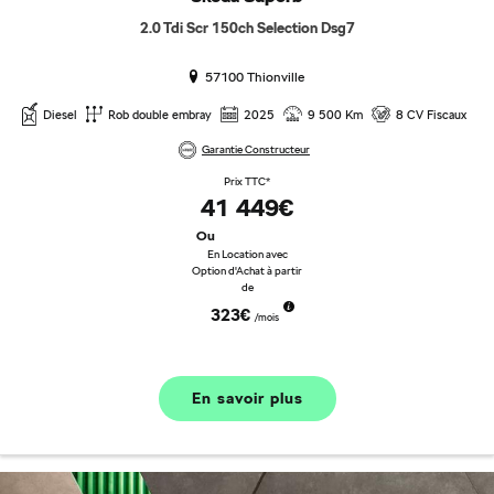
2.0 Tdi Scr 150ch Selection Dsg7
57100 Thionville
Diesel
Rob double embray
2025
9 500 Km
8 CV Fiscaux
Garantie Constructeur
Prix TTC*
41 449€
Ou
En Location avec
Option d'Achat à partir
de
323€
/mois
En savoir plus