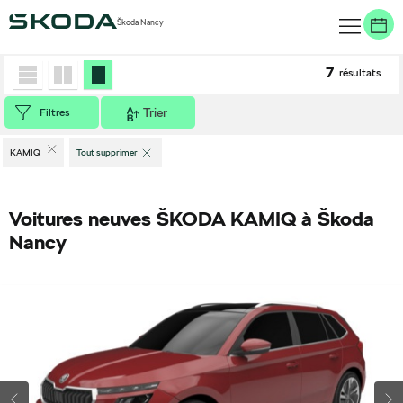
Škoda Nancy
Accueil
>
Véhicules neufs
>
ŠKODA
>
KAMIQ
7
résultats
Trier
Filtres
KAMIQ
Tout supprimer
Voitures neuves ŠKODA KAMIQ à Škoda
Nancy