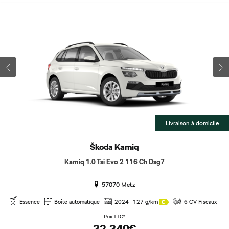
Livraison à domicile
Škoda
Kamiq
Kamiq 1.0 Tsi Evo 2 116 Ch Dsg7
57070 Metz
Essence
Boîte automatique
2024
127 g/km
6 CV Fiscaux
Prix TTC*
32 340€