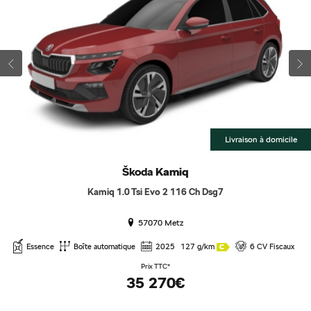
Livraison à domicile
Škoda
Kamiq
Kamiq 1.0 Tsi Evo 2 116 Ch Dsg7
57070 Metz
Essence
Boîte automatique
2025
127 g/km
6 CV Fiscaux
Prix TTC*
35 270€