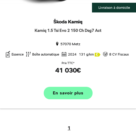
Livraison à domicile
Škoda
Kamiq
Kamiq 1.5 Tsi Evo 2 150 Ch Dsg7 Act
57070 Metz
Essence
Boîte automatique
2024
131 g/km
8 CV Fiscaux
Prix TTC*
41 030€
En savoir plus
1