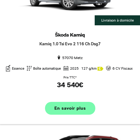
Livraison à domicile
Škoda
Kamiq
Kamiq 1.0 Tsi Evo 2 116 Ch Dsg7
57070 Metz
Essence
Boîte automatique
2025
127 g/km
6 CV Fiscaux
Prix TTC*
34 540€
En savoir plus