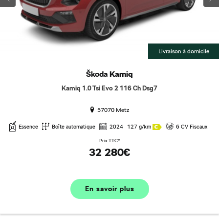
Livraison à domicile
Škoda
Kamiq
Kamiq 1.0 Tsi Evo 2 116 Ch Dsg7
57070 Metz
Essence
Boîte automatique
2024
127 g/km
6 CV Fiscaux
Prix TTC*
32 280€
En savoir plus