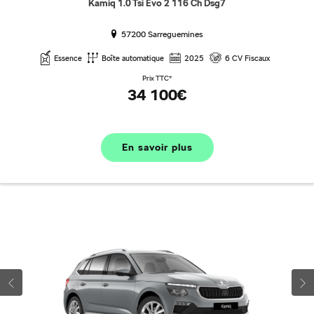
Kamiq 1.0 Tsi Evo 2 116 Ch Dsg7
57200 Sarreguemines
Essence
Boîte automatique
2025
6 CV Fiscaux
Prix TTC*
34 100€
En savoir plus