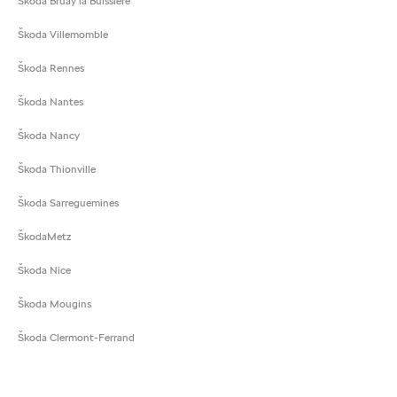
Škoda Bruay la Buissière
Škoda Villemomble
Škoda Rennes
Škoda Nantes
Škoda Nancy
Škoda Thionville
Škoda Sarreguemines
ŠkodaMetz
Škoda Nice
Škoda Mougins
Škoda Clermont-Ferrand