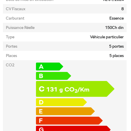
CV Fiscaux
8
Carburant
Essence
Puissance Réelle
150Ch din
Type
Véhicule particulier
Portes
5 portes
Places
5 places
CO2
A
B
C
131
CO
g
/Km
2
D
E
F
G