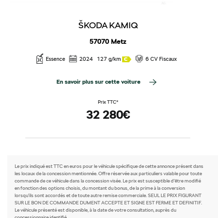
ŠKODA KAMIQ
57070 Metz
Essence
2024
127 g/km
6 CV Fiscaux
En savoir plus sur cette voiture
Prix TTC*
32 280€
Le prix indiqué est TTC en euros pour le véhicule spécifique de cette annonce présent dans
les locaux de la concession mentionnée. Offre réservée aux particuliers valable pour toute
commande de ce véhicule dans la concession visée. Le prix est susceptible d’être modifié
en fonction des options choisis, du montant du bonus, de la prime à la conversion
lorsqu’ils sont accordés et de toute autre remise commerciale. SEUL LE PRIX FIGURANT
SUR LE BON DE COMMANDE DUMENT ACCEPTE ET SIGNE EST FERME ET DEFINITIF.
Le véhicule présenté est disponible, à la date de votre consultation, auprès du
concessionnaire identifié.