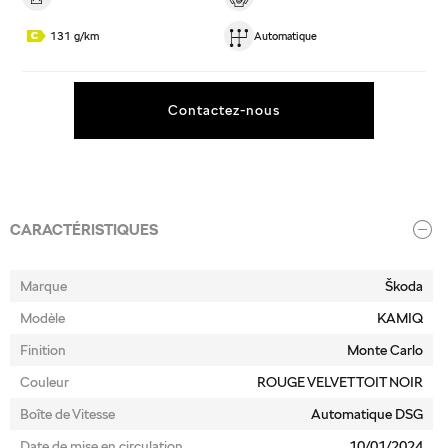
131 g/km
Automatique
Contactez-nous
CARACTÉRISTIQUES
Marque
Škoda
Modèle
KAMIQ
Finition
Monte Carlo
Couleur
ROUGE VELVET TOIT NOIR
Boîte de Vitesse
Automatique DSG
Date de mise en circulation
10/01/2024