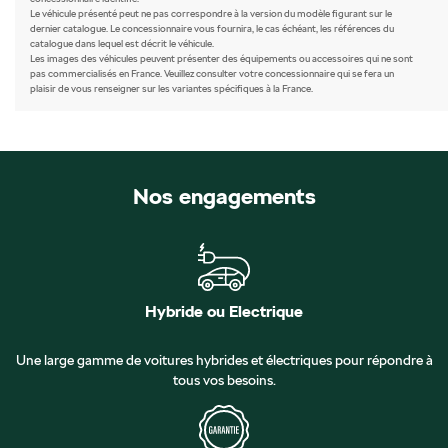
Le véhicule présenté peut ne pas correspondre à la version du modèle figurant sur le
dernier catalogue. Le concessionnaire vous fournira, le cas échéant, les références du
catalogue dans lequel est décrit le véhicule.
Les images des véhicules peuvent présenter des équipements ou accessoires qui ne sont
pas commercialisés en France. Veuillez consulter votre concessionnaire qui se fera un
plaisir de vous renseigner sur les variantes spécifiques à la France.
Nos engagements
Hybride ou Electrique
Une large gamme de voitures hybrides et électriques pour répondre à
tous vos besoins.