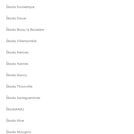
Škoda Dunkerque
Škoda Douai
Škoda Bruay la Buissière
Škoda Villemomble
Škoda Rennes
Škoda Nantes
Škoda Nancy
Škoda Thionville
Škoda Sarreguemines
ŠkodaMetz
Škoda Nice
Škoda Mougins