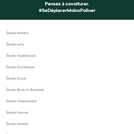
Pensez à covoiturer.
#SeDéplacerMoinsPolluer
Škoda Amiens
Škoda Lens
Škoda Hazebrouck
Škoda Dunkerque
Škoda Douai
Škoda Bruay la Buissière
Škoda Villemomble
Škoda Rennes
Škoda Nantes