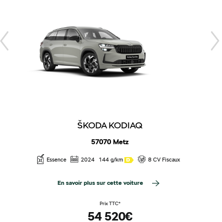
ŠKODA KODIAQ
57070 Metz
Essence
2024
144 g/km
8 CV Fiscaux
En savoir plus sur cette voiture
Prix TTC*
54 520€