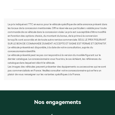
Le prix indiqué est TTC en euros pour le véhicule spécifique de cette annonce présent dans
les locaux de la concession mentionnée. Offre réservée aux particuliers valable pour toute
commande de ce véhicule dans la concession visée. Le prix est susceptible d’être modifié
en fonction des options choisis, du montant du bonus, de la prime à la conversion
lorsqu’ils sont accordés et de toute autre remise commerciale. SEUL LE PRIX FIGURANT
SUR LE BON DE COMMANDE DUMENT ACCEPTE ET SIGNE EST FERME ET DEFINITIF.
Le véhicule présenté est disponible, à la date de votre consultation, auprès du
concessionnaire identifié.
Le véhicule présenté peut ne pas correspondre à la version du modèle figurant sur le
dernier catalogue. Le concessionnaire vous fournira, le cas échéant, les références du
catalogue dans lequel est décrit le véhicule.
Les images des véhicules peuvent présenter des équipements ou accessoires qui ne sont
pas commercialisés en France. Veuillez consulter votre concessionnaire qui se fera un
plaisir de vous renseigner sur les variantes spécifiques à la France.
Nos engagements