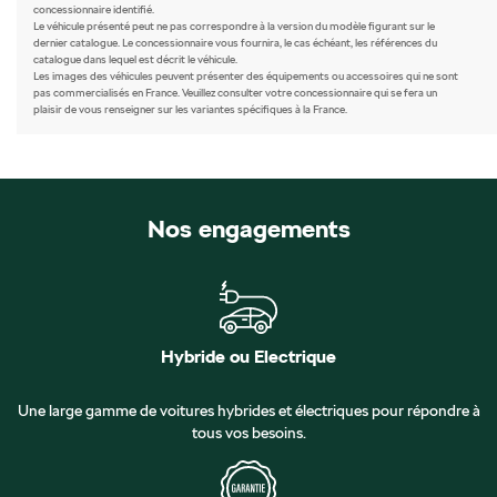
concessionnaire identifié.
Le véhicule présenté peut ne pas correspondre à la version du modèle figurant sur le
dernier catalogue. Le concessionnaire vous fournira, le cas échéant, les références du
catalogue dans lequel est décrit le véhicule.
Les images des véhicules peuvent présenter des équipements ou accessoires qui ne sont
pas commercialisés en France. Veuillez consulter votre concessionnaire qui se fera un
plaisir de vous renseigner sur les variantes spécifiques à la France.
Nos engagements
Hybride ou Electrique
Une large gamme de voitures hybrides et électriques pour répondre à
tous vos besoins.