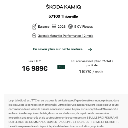
ŠKODA KAMIQ
57100 Thionville
Essence
2023
5 CV Fiscaux
Garantie Garantie Performance 12 mois
En savoir plus sur cette voiture
Prix TTC*
En Location avec Option d'Achat à
partir de
16 989€
Ou
187€
/ mois
Le prix indiqué est TTC en euros pour le véhicule spécifique de cette annonce présent dans
les locaux de la concession mentionnée. Offre réservée aux particuliers valable pour toute
commande de ce véhicule dans la concession visée. Le prix est susceptible d’être modifié
en fonction des options choisis, du montant du bonus, de la prime à la conversion
lorsqu’ils sont accordés et de toute autre remise commerciale. SEUL LE PRIX FIGURANT
SUR LE BON DE COMMANDE DUMENT ACCEPTE ET SIGNE EST FERME ET DEFINITIF.
Le véhicule présenté est disponible, à la date de votre consultation, auprès du