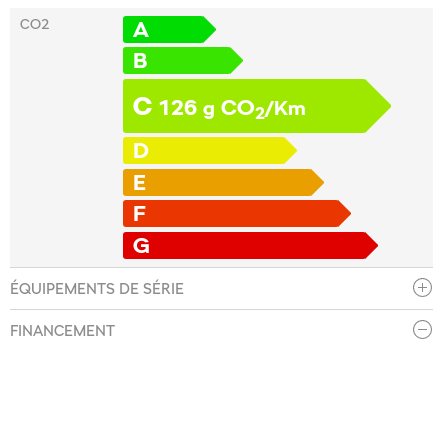
CO2
A
B
C
126
CO
g
/Km
2
D
E
F
G
ÉQUIPEMENTS DE SÉRIE
FINANCEMENT