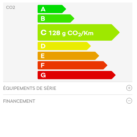
CO2
A
B
C
128
CO
g
/Km
2
D
E
F
G
ÉQUIPEMENTS DE SÉRIE
FINANCEMENT