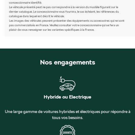
concessionnaire identifié.
Le véhicule présenté peut ne pas correspondre à la version du modèle figurant sur le
dernier catalogue. Le concessionnaire vous fournira, le cas échéant, les références du
catalogue dans lequel est décrit le véhicule.
Les images des véhicules peuvent présenter des équipements ou accessoires qui ne sont
pas commercialisés en France. Veuillez consulter votre concessionnaire qui se fera un
plaisir de vous renseigner sur les variantes spécifiques à la France.
Nos engagements
Hybride ou Electrique
Une large gamme de voitures hybrides et électriques pour répondre à
tous vos besoins.