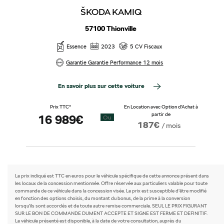
ŠKODA KAMIQ
57100 Thionville
Essence
2023
5 CV Fiscaux
Garantie Garantie Performance 12 mois
En savoir plus sur cette voiture
Prix TTC*
En Location avec Option d'Achat à
partir de
16 989€
Ou
187€
/ mois
Le prix indiqué est TTC en euros pour le véhicule spécifique de cette annonce présent dans
les locaux de la concession mentionnée. Offre réservée aux particuliers valable pour toute
commande de ce véhicule dans la concession visée. Le prix est susceptible d’être modifié
en fonction des options choisis, du montant du bonus, de la prime à la conversion
lorsqu’ils sont accordés et de toute autre remise commerciale. SEUL LE PRIX FIGURANT
SUR LE BON DE COMMANDE DUMENT ACCEPTE ET SIGNE EST FERME ET DEFINITIF.
Le véhicule présenté est disponible, à la date de votre consultation, auprès du