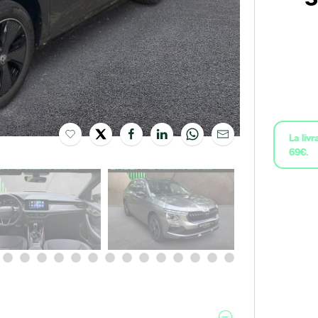
La liv
69€.