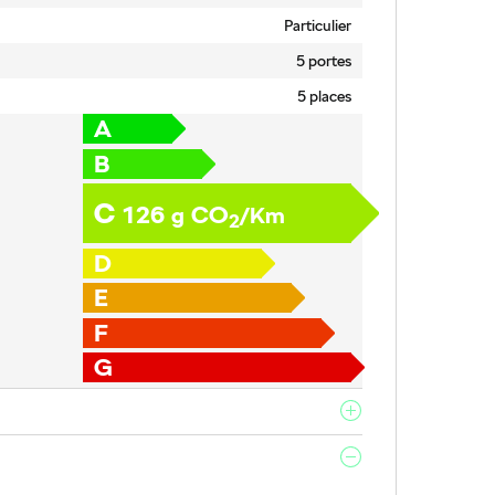
Particulier
5 portes
5 places
A
B
C
126
CO
g
/Km
2
D
E
F
G