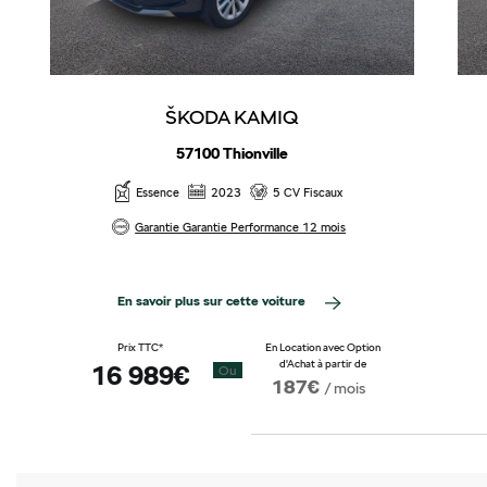
ŠKODA KAMIQ
57100 Thionville
Essence
2023
5 CV Fiscaux
Garantie Garantie Performance 12 mois
En savoir plus sur cette voiture
Prix TTC*
En Location avec Option
d'Achat à partir de
16 989€
Ou
187€
/ mois