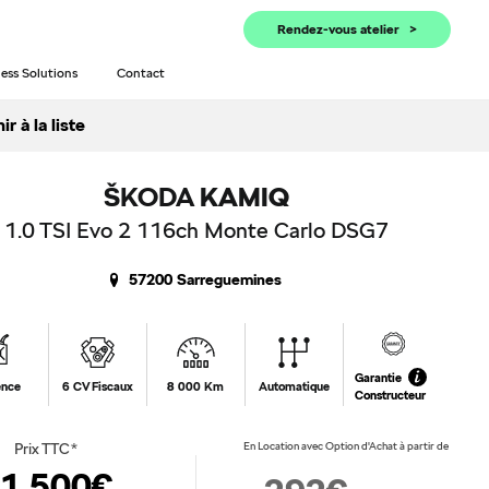
Rendez-vous atelier
ess Solutions
Contact
r à la liste
ŠKODA
KAMIQ
1.0 TSI Evo 2 116ch Monte Carlo DSG7
57200 Sarreguemines
Garantie
ence
6 CV Fiscaux
8 000 Km
Automatique
Constructeur
Prix TTC*
En Location avec Option d'Achat à partir de
1 500€