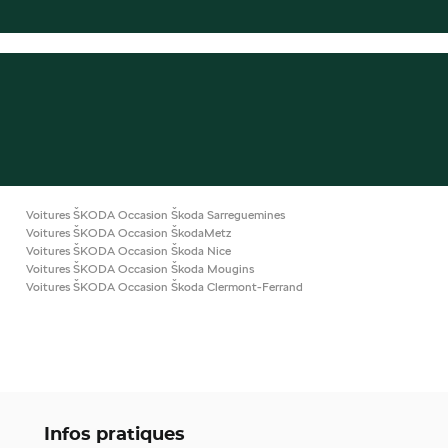
Voitures ŠKODA Occasion Škoda Sarreguemines
Voitures ŠKODA Occasion ŠkodaMetz
Voitures ŠKODA Occasion Škoda Nice
Voitures ŠKODA Occasion Škoda Mougins
Voitures ŠKODA Occasion Škoda Clermont-Ferrand
Infos pratiques