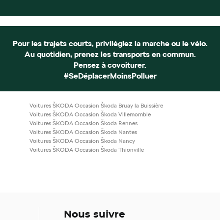
Pour les trajets courts, privilégiez la marche ou le vélo.
Au quotidien, prenez les transports en commun.
Pensez à covoiturer.
#SeDéplacerMoinsPolluer
Voitures ŠKODA Occasion Škoda Bruay la Buissière
Voitures ŠKODA Occasion Škoda Villemomble
Voitures ŠKODA Occasion Škoda Rennes
Voitures ŠKODA Occasion Škoda Nantes
Voitures ŠKODA Occasion Škoda Nancy
Voitures ŠKODA Occasion Škoda Thionville
Nous suivre