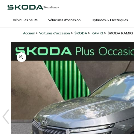
Škoda Nancy
Véhicules neufs
Véhicules d’occasion
Hybrides & Electriques
Accueil
>
Voitures d'occasion
>
ŠKODA
>
KAMIQ
>
ŠKODA KAMIQ ne