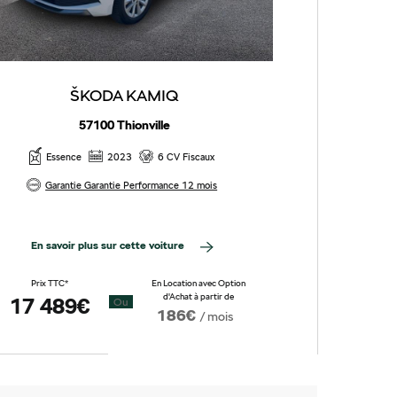
ŠKODA KAMIQ
57100 Thionville
Essence
2023
6 CV Fiscaux
Ess
Garantie Garantie Performance 12 mois
En savoir plus sur cette voiture
En sav
Prix TTC*
En Location avec Option
Prix TTC
d'Achat à partir de
17 489€
18 6
Ou
186€
/ mois