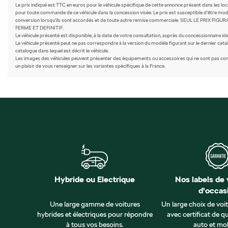
Le prix indiqué est TTC en euros pour le véhicule spécifique de cette annonce présent dans les lo
pour toute commande de ce véhicule dans la concession visée. Le prix est susceptible d’être modi
conversion lorsqu’ils sont accordés et de toute autre remise commerciale. SEUL LE PR
FERME ET DEFINITIF.
Le véhicule présenté est disponible, à la date de votre consultation, auprès du concessionnaire iden
Le véhicule présenté peut ne pas correspondre à la version du modèle figurant sur le dernier catal
catalogue dans lequel est décrit le véhicule.
Les images des véhicules peuvent présenter des équipements ou accessoires qui ne sont pas comme
un plaisir de vous renseigner sur les variantes spécifiques à la France.
Hybride ou Electrique
Nos labels de 
d'occas
Une large gamme de voitures
Un large choix de voi
hybrides et électriques pour répondre
avec certificat de qu
à tous vos besoins.
auto et mob