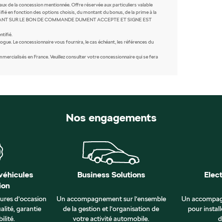
caux de la concession mentionnée. Offre réservée aux particuliers valable
fié en fonction des options choisis, du montant du bonus, de la prime à la
IX FIGURANT SUR LE BON DE COMMANDE DUMENT ACCEPTE ET SIGNE EST
tifié.
ogue. Le concessionnaire vous fournira, le cas échéant, les références du
rcialisés en France. Veuillez consulter votre concessionnaire qui se fera
Nos engagements
véhicules
Business Solutions
Elec
ion
tures d’occasion
Un accompagnement sur l’ensemble
Un accompag
alité, garantie
de la gestion et l’organisation de
pour install
ilité.
votre activité automobile.
d