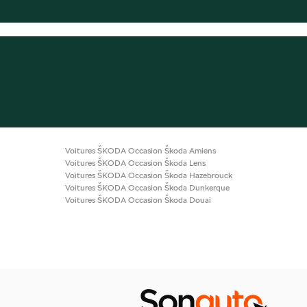
Voitures ŠKODA Occasion Škoda Amiens
Voitures ŠKODA Occasion Škoda Lens
Voitures ŠKODA Occasion Škoda Hazebrouck
Voitures ŠKODA Occasion Škoda Dunkerque
Voitures ŠKODA Occasion Škoda Douai