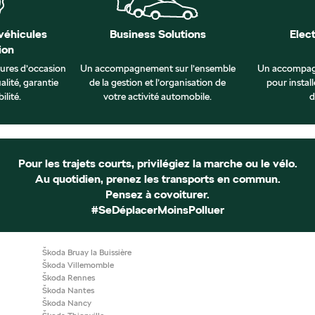
véhicules
Business Solutions
Elec
ion
tures d’occasion
Un accompagnement sur l’ensemble
Un accompag
alité, garantie
de la gestion et l’organisation de
pour install
ilité.
votre activité automobile.
d
Pour les trajets courts, privilégiez la marche ou le vélo.
Au quotidien, prenez les transports en commun.
Pensez à covoiturer.
#SeDéplacerMoinsPolluer
Škoda Bruay la Buissière
Škoda Villemomble
Škoda Rennes
Škoda Nantes
Škoda Nancy