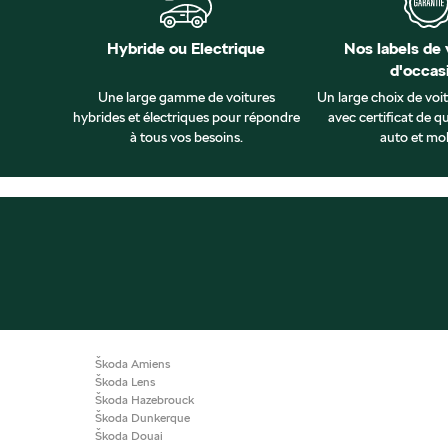
Hybride ou Electrique
Nos labels de 
d'occas
Une large gamme de voitures
Un large choix de voi
hybrides et électriques pour répondre
avec certificat de qu
à tous vos besoins.
auto et mob
Škoda Amiens
Škoda Lens
Škoda Hazebrouck
Škoda Dunkerque
Škoda Douai