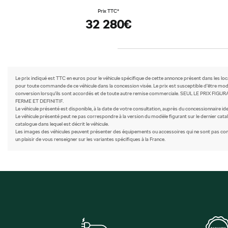
Prix TTC*
32 280€
Le prix indiqué est TTC en euros pour le véhicule spécifique de cette annonce présent dans les lo
pour toute commande de ce véhicule dans la concession visée. Le prix est susceptible d’être modi
conversion lorsqu’ils sont accordés et de toute autre remise commerciale. SEUL LE PR
FERME ET DEFINITIF.
Le véhicule présenté est disponible, à la date de votre consultation, auprès du concessionnaire iden
Le véhicule présenté peut ne pas correspondre à la version du modèle figurant sur le dernier catal
catalogue dans lequel est décrit le véhicule.
Les images des véhicules peuvent présenter des équipements ou accessoires qui ne sont pas comme
un plaisir de vous renseigner sur les variantes spécifiques à la France.