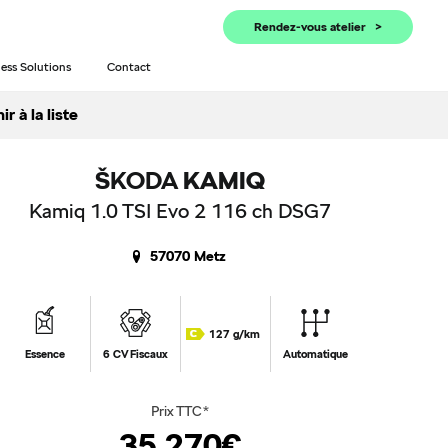
Rendez-vous atelier
ess Solutions
Contact
r à la liste
ŠKODA
KAMIQ
Kamiq 1.0 TSI Evo 2 116 ch DSG7
57070 Metz
127 g/km
Essence
6 CV Fiscaux
Automatique
Prix TTC*
35 270€