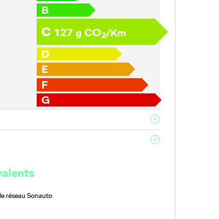
B
C
127
CO
g
/Km
2
D
E
F
G
valents
le réseau Sonauto