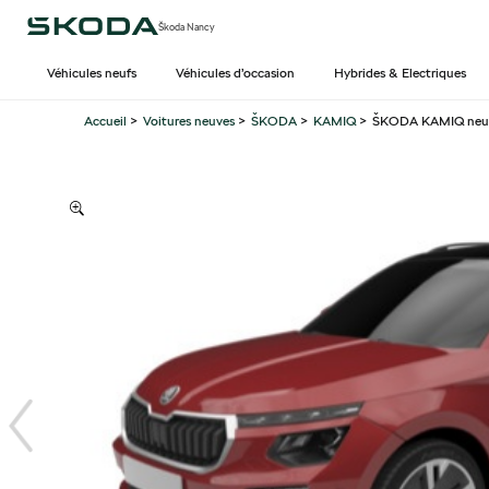
Škoda Nancy
Véhicules neufs
Véhicules d’occasion
Hybrides & Electriques
Accueil
>
Voitures neuves
>
ŠKODA
>
KAMIQ
>
ŠKODA KAMIQ neuve