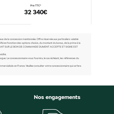
Prix TTC*
32 340€
caux de la concession mentionnée. Offre réservée aux particuliers valable
fié en fonction des options choisis, du montant du bonus, de la prime à la
IX FIGURANT SUR LE BON DE COMMANDE DUMENT ACCEPTE ET SIGNE EST
tifié.
ogue. Le concessionnaire vous fournira, le cas échéant, les références du
rcialisés en France. Veuillez consulter votre concessionnaire qui se fera
Nos engagements