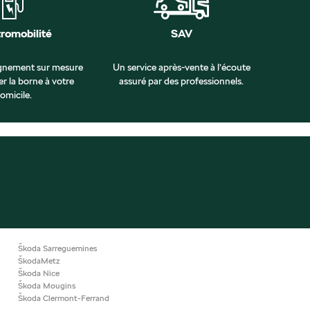
tromobilité
SAV
nement sur mesure
Un service après-vente à l’écoute
er la borne à votre
assuré par des professionnels.
omicile.
Škoda Sarreguemines
ŠkodaMetz
Škoda Nice
Škoda Mougins
Škoda Clermont-Ferrand